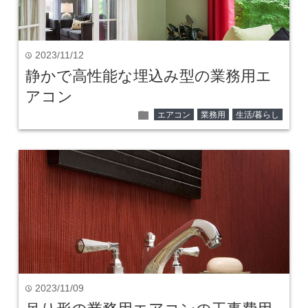
2023/11/12
time
静かで高性能な埋込み型の業務用エ
アコン
folder
エアコン
業務用
生活/暮らし
2023/11/09
time