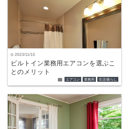
2023/11/15
time
ビルトイン業務用エアコンを選ぶこ
とのメリット
folder
エアコン
業務用
生活/暮らし