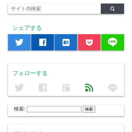
シェアする
line
twitter
facebook
hatenabookmark
フォローする
line
twitter
facebook
google
feed
検索: