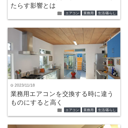
たらす影響とは
folder
エアコン
業務用
生活/暮らし
2023/11/18
time
業務用エアコンを交換する時に違う
ものにすると高く
folder
エアコン
業務用
生活/暮らし