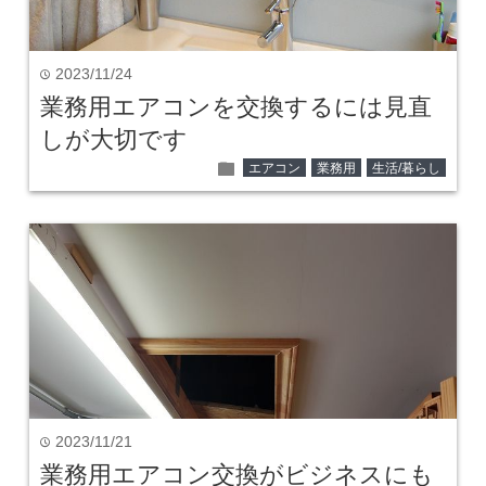
2023/11/24
time
業務用エアコンを交換するには見直
しが大切です
folder
エアコン
業務用
生活/暮らし
2023/11/21
time
業務用エアコン交換がビジネスにも