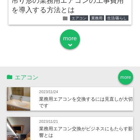
吊り形の業務用エアコンの工事費用
を導入する方法とは
folder
エアコン
業務用
生活/暮らし
more
down
エアコン
more
2023/11/24
業務用エアコンを交換するには見直しが大切
です
2023/11/21
業務用エアコン交換がビジネスにもたらす影
響とは