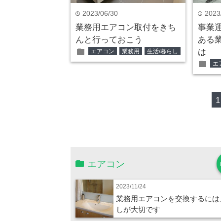
2023/06/30
2023
time
time
業務用エアコン取付をきち
事業
んと行っておこう
ある
folder
は
エアコン
業務用
生活/暮らし
folder
エ
1
エアコン
2023/11/24
業務用エアコンを交換するには
しが大切です