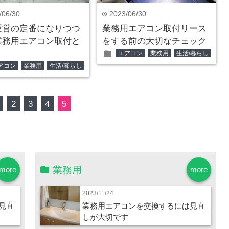
/06/30
2023/06/30
time
運営の定番になりつつ
業務用エアコン取付リース
業務用エアコン取付と
をする前の大切なチェック
folder
エアコン
業務用
生活/暮らし
アコン
業務用
生活/暮らし
2
3
4
5
業務用
more
more
2023/11/24
見直
業務用エアコンを交換するには見直
しが大切です