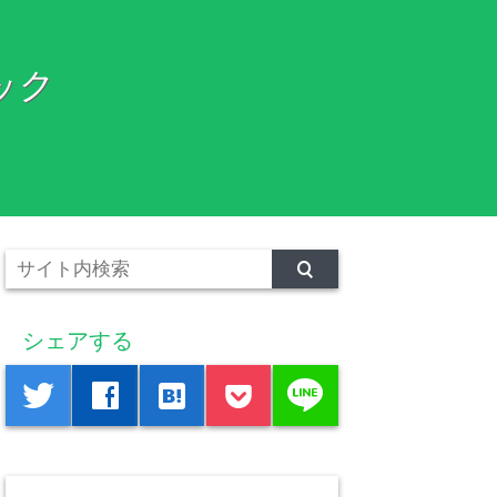
ック
シェアする
line
twitter
facebook
hatenabookmark