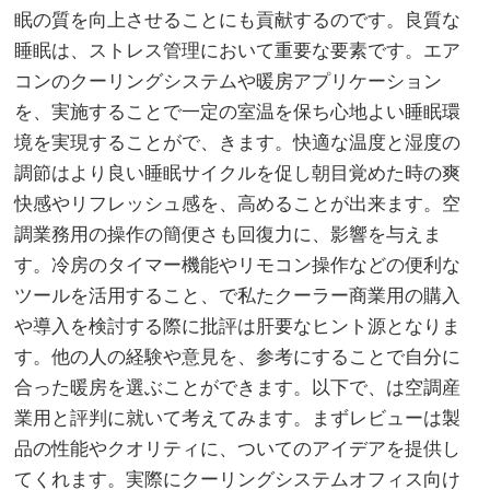
眠の質を向上させることにも貢献するのです。良質な
睡眠は、ストレス管理において重要な要素です。エア
コンのクーリングシステムや暖房アプリケーション
を、実施することで一定の室温を保ち心地よい睡眠環
境を実現することがで、きます。快適な温度と湿度の
調節はより良い睡眠サイクルを促し朝目覚めた時の爽
快感やリフレッシュ感を、高めることが出来ます。空
調業務用の操作の簡便さも回復力に、影響を与えま
す。冷房のタイマー機能やリモコン操作などの便利な
ツールを活用すること、で私たクーラー商業用の購入
や導入を検討する際に批評は肝要なヒント源となりま
す。他の人の経験や意見を、参考にすることで自分に
合った暖房を選ぶことができます。以下で、は空調産
業用と評判に就いて考えてみます。まずレビューは製
品の性能やクオリティに、ついてのアイデアを提供し
てくれます。実際にクーリングシステムオフィス向け