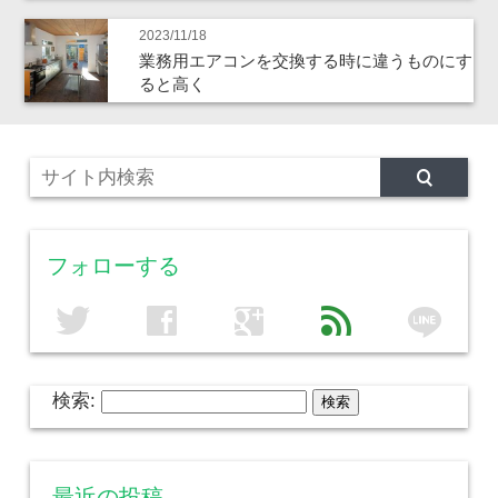
2023/11/18
業務用エアコンを交換する時に違うものにす
ると高く
フォローする
line
twitter
facebook
google
feed
検索:
最近の投稿