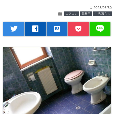
2023/06/30
time
folder
エアコン
業務用
生活/暮らし
line
twitter
facebook
hatenabookmark