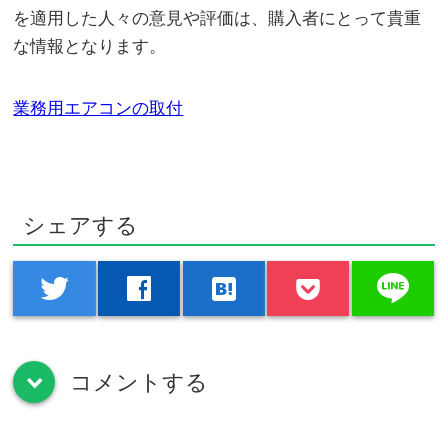
を適用した人々の意見や評価は、購入者にとって貴重
な情報となります。
業務用エアコンの取付
シェアする
line
twitter
facebook
hatenabookmark
コメントする
down