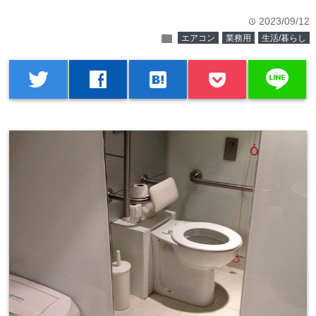
2023/09/12
time
folder
エアコン
業務用
生活/暮らし
line
twitter
facebook
hatenabookmark