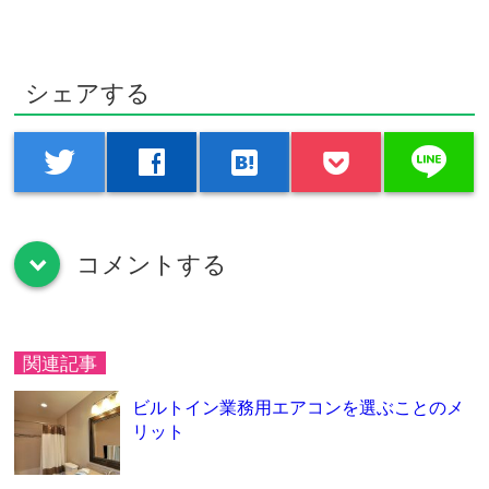
シェアする
line
twitter
facebook
hatenabookmark
コメントする
down
関連記事
ビルトイン業務用エアコンを選ぶことのメ
リット