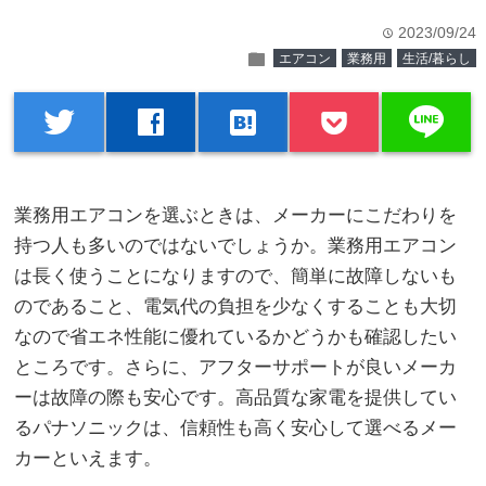
2023/09/24
time
folder
エアコン
業務用
生活/暮らし
line
twitter
facebook
hatenabookmark
業務用エアコンを選ぶときは、メーカーにこだわりを
持つ人も多いのではないでしょうか。
業務用エアコン
は長く使うことになりますので、簡単に故障しないも
のであること、電気代の負担を少なくすることも大切
なので省エネ性能に優れているかどうかも確認したい
ところです。さらに、アフターサポートが良いメーカ
ーは故障の際も安心です。高品質な家電を提供してい
るパナソニックは、信頼性も高く安心して選べるメー
カーといえます。