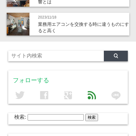
響とは
2023/11/18
業務用エアコンを交換する時に違うものにす
ると高く
フォローする
line
twitter
facebook
google
feed
検索: